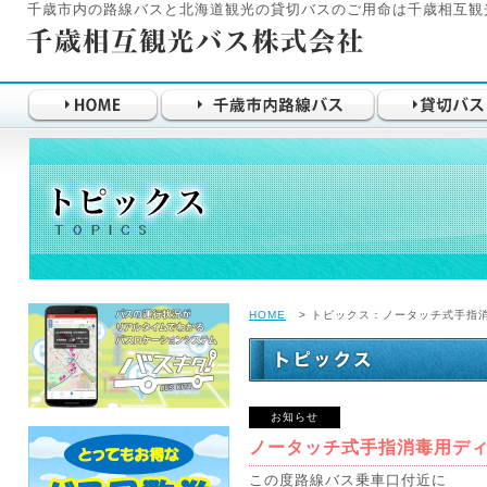
千歳市内の路線バスと北海道観光の貸切バスのご用命は千歳相互観
HOME
> トピックス：ノータッチ式手指
お知らせ
ノータッチ式手指消毒用デ
この度路線バス乗車口付近に