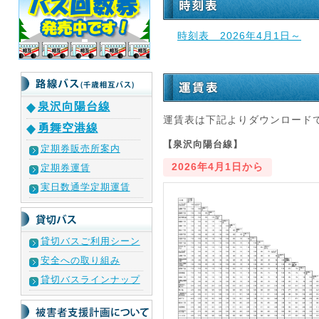
時刻表 2026年4月1日～
泉沢向陽台線
運賃表は下記よりダウンロード
勇舞空港線
【泉沢向陽台線】
定期券販売所案内
2026年4月1日から
定期券運賃
実日数通学定期運賃
貸切バスご利用シーン
安全への取り組み
貸切バスラインナップ