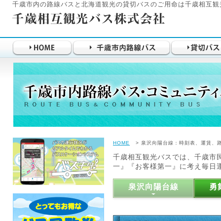
千歳市内の路線バスと北海道観光の貸切バスのご用命は千歳相互観
HOME
> 泉沢向陽台線：時刻表、運賃、
千歳相互観光バスでは、千歳市
一』『お客様第一』に考え毎日
泉沢向陽台線
勇