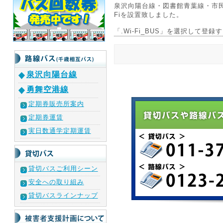
泉沢向陽台線・図書館青葉線・市民
Fiを設置致しました。
「.Wi-Fi_BUS」を選択して登
泉沢向陽台線
勇舞空港線
定期券販売所案内
定期券運賃
実日数通学定期運賃
貸切バスご利用シーン
安全への取り組み
貸切バスラインナップ