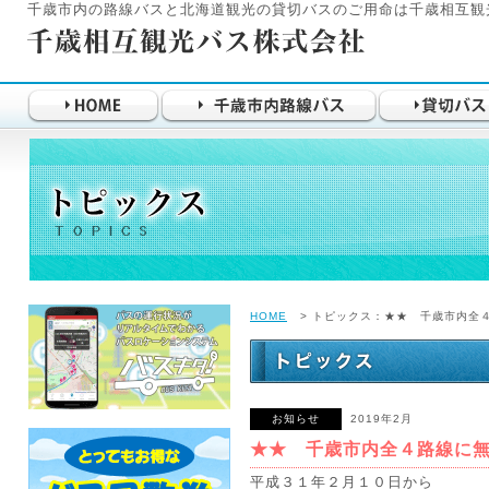
千歳市内の路線バスと北海道観光の貸切バスのご用命は千歳相互観
HOME
> トピックス：★★ 千歳市内全４
お知らせ
2019年2月
★★ 千歳市内全４路線に無料
平成３１年２月１０日から